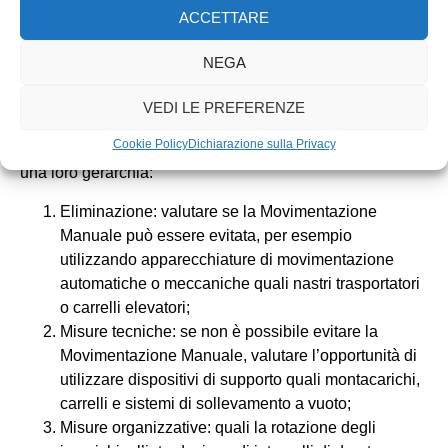
imprese e dei paesi europei, turbano i ritmi di lavoro,
ACCETTARE
riducono la produttività e possono essere causa di
assenteismo per malattia e di disabilità occupazionale
NEGA
permanente.
VEDI LE PREFERENZE
Quali sono le misure preventive consigliate?
Cookie Policy
Dichiarazione sulla Privacy
Le misure preventive applicabili sono diverse ed hanno
una loro gerarchia:
Eliminazione: valutare se la Movimentazione
Manuale può essere evitata, per esempio
utilizzando apparecchiature di movimentazione
automatiche o meccaniche quali nastri trasportatori
o carrelli elevatori;
Misure tecniche: se non è possibile evitare la
Movimentazione Manuale, valutare l’opportunità di
utilizzare dispositivi di supporto quali montacarichi,
carrelli e sistemi di sollevamento a vuoto;
Misure organizzative: quali la rotazione degli