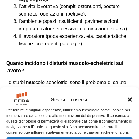
l’attività lavorativa (compiti estenuanti, posture
scorrette, operazioni ripetitive);
l’ambiente (spazi insufficienti, pavimentazioni
irregolari, calore eccessivo, illuminazione scarsa);
il lavoratore (poca esperienza, età, caratteristiche
fisiche, precedenti patologie).
Quanto incidono i disturbi muscolo-scheletrici sul
lavoro?
I disturbi muscolo-scheletrici sono il problema di salute
legato al lavoro più comune in Europa. Nell’Unione
Europea un quarto dei lavoratori lamenta dolori alla
Gestisci consenso
schiena e quasi un quarto soffre di dolori muscolari.
Per fornire le migliori esperienze, utilizziamo tecnologie come i cookie per
memorizzare e/o accedere alle informazioni del dispositivo. Il consenso a
I disturbi muscolo-scheletrici sono motivo di grande
queste tecnologie ci permetterà di elaborare dati come il comportamento di
preoccupazione: essi colpiscono la salute di singoli
navigazione o ID unici su questo sito. Non acconsentire o ritirare il
lavoratori, aumentano i costi aziendali e sociali delle
consenso può influire negativamente su alcune caratteristiche e funzioni.