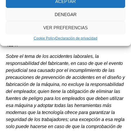
ACEPTAR
considera tan importante la adecuación de la maquinaria
como la adaptación de los equipos a la evolución de la
DENEGAR
tecnología.
VER PREFERENCIAS
Reproducimos a continuación un pronunciamiento del
Tribunal de Casación Penal, secc. IV , 27/10/2021 , núm.
Cookie Policy
Declaración de privacidad
41147
Sobre el tema de los accidentes laborales, la
responsabilidad del fabricante, en caso de que el evento
perjudicial sea causado por el incumplimiento de las
precauciones de prevención de accidentes en el diseño y
fabricación de la máquina, no excluye la responsabilidad
del empleador, quien tiene la obligación de eliminar las
fuentes de peligro para los empleados que deben utilizar
esa máquina y adoptar todas las herramientas más
modernas que la tecnología ofrece para garantizar la
seguridad de los trabajadores; una excepción a esa regla
solo puede hacerse en caso de que la comprobación de