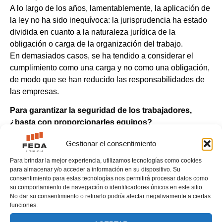
A lo largo de los años, lamentablemente, la aplicación de
la ley no ha sido inequívoca: la jurisprudencia ha estado
dividida en cuanto a la naturaleza jurídica de la
obligación o carga de la organización del trabajo.
En demasiados casos, se ha tendido a considerar el
cumplimiento como una carga y no como una obligación,
de modo que se han reducido las responsabilidades de
las empresas.
Para garantizar la seguridad de los trabajadores,
¿basta con proporcionarles equipos?
La respuesta no es trivial, una declaración pura y simple
Gestionar el consentimiento
no es en absoluto suficiente en un ámbito tan regulado y,
Para brindar la mejor experiencia, utilizamos tecnologías como cookies
por tanto, complejo.
para almacenar y/o acceder a información en su dispositivo. Su
consentimiento para estas tecnologías nos permitirá procesar datos como
Ciertamente, proporcionar equipos a los trabajadores
su comportamiento de navegación o identificadores únicos en este sitio.
está en el centro de los deberes/obligaciones del
No dar su consentimiento o retirarlo podría afectar negativamente a ciertas
funciones.
empresario, al igual que el mantenimiento adecuado y no
opcional de los equipos. Sin embargo, la normativa