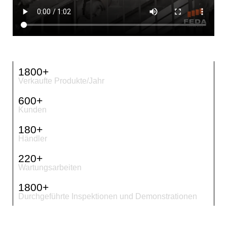
1800
+
Verkaufte Produkte/Jahr
600
+
Kunden
180
+
Händler
220
+
Wartungsarbeiten
1800
+
Durchgeführte Inspektionen und Demonstrationen