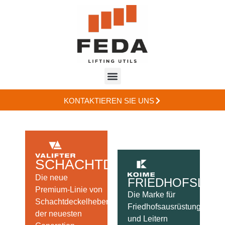
KONTAKTIEREN SIE UNS
SCHACHTDECKELHEBER
Die neue
FRIEDHOFSLÖS
Premium-Linie von
Die Marke für
Schachtdeckelheber
Friedhofsausrüstung
der neuesten
und Leitern