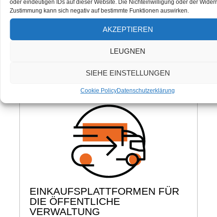
oder eindeutigen IDs auf dieser Website. Die Nichteinwilligung oder der Widerr
zugeschnitten sind. Ein Expertenteam berät
Zustimmung kann sich negativ auf bestimmte Funktionen auswirken.
Sie eingehend zu den aktuellen
Sicherheitsvorschriften am Arbeitsplatz und
AKZEPTIEREN
sorgt so für die Auswahl der am besten
geeigneten Ausrüstung, die den betrieblichen
LEUGNEN
Anforderungen und der Gesetzgebung
SIEHE EINSTELLUNGEN
entspricht.
Cookie Policy
Datenschutzerklärung
EINKAUFSPLATTFORMEN FÜR
DIE ÖFFENTLICHE
VERWALTUNG