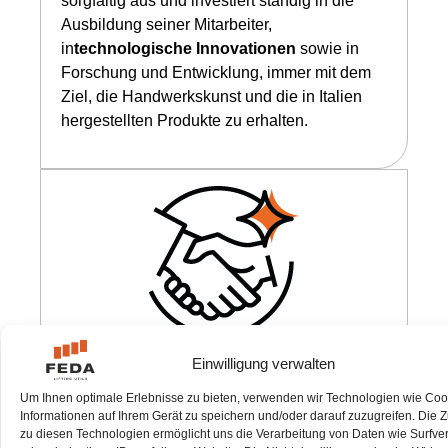
sorgfältig aus und investiert ständig in die
Ausbildung seiner Mitarbeiter,
in
technologische Innovationen
sowie in
Forschung und Entwicklung, immer mit dem
Ziel, die Handwerkskunst und die in Italien
hergestellten Produkte zu erhalten.
ENGAGIERTE BERATUNG
Einwilligung verwalten
Um Ihnen optimale Erlebnisse zu bieten, verwenden wir Technologien wie Coo
Maßgeschneiderte Lösungen, die auf die
Informationen auf Ihrem Gerät zu speichern und/oder darauf zuzugreifen. Die
Bedürfnisse Ihres Unternehmens
zu diesen Technologien ermöglicht uns die Verarbeitung von Daten wie Surfve